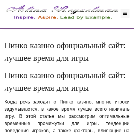
Пинко казино официальный сайт:
лучшее время для игры
Пинко казино официальный сайт:
лучшее время для игры
Когда речь заходит о Пинко казино, многие игроки
задумываются, в какое время лучше всего начинать
игру. В этой статье мы рассмотрим оптимальные
временные промежутки для игры, тенденции
поведения игроков, а также факторы, влияющие на