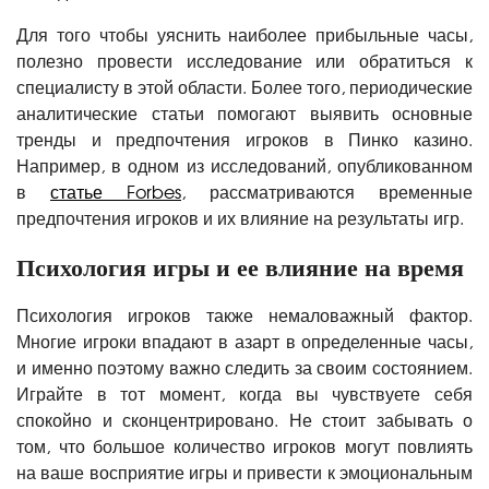
Для того чтобы уяснить наиболее прибыльные часы,
полезно провести исследование или обратиться к
специалисту в этой области. Более того, периодические
аналитические статьи помогают выявить основные
тренды и предпочтения игроков в Пинко казино.
Например, в одном из исследований, опубликованном
в
статье Forbes
, рассматриваются временные
предпочтения игроков и их влияние на результаты игр.
Психология игры и ее влияние на время
Психология игроков также немаловажный фактор.
Многие игроки впадают в азарт в определенные часы,
и именно поэтому важно следить за своим состоянием.
Играйте в тот момент, когда вы чувствуете себя
спокойно и сконцентрировано. Не стоит забывать о
том, что большое количество игроков могут повлиять
на ваше восприятие игры и привести к эмоциональным