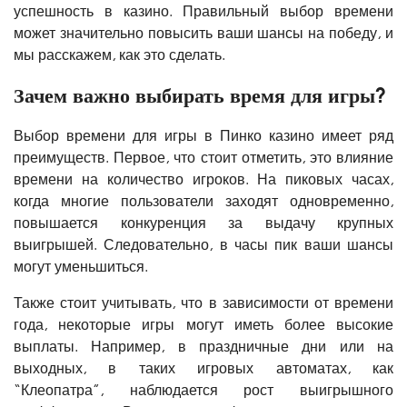
успешность в казино. Правильный выбор времени
может значительно повысить ваши шансы на победу, и
мы расскажем, как это сделать.
Зачем важно выбирать время для игры?
Выбор времени для игры в Пинко казино имеет ряд
преимуществ. Первое, что стоит отметить, это влияние
времени на количество игроков. На пиковых часах,
когда многие пользователи заходят одновременно,
повышается конкуренция за выдачу крупных
выигрышей. Следовательно, в часы пик ваши шансы
могут уменьшиться.
Также стоит учитывать, что в зависимости от времени
года, некоторые игры могут иметь более высокие
выплаты. Например, в праздничные дни или на
выходных, в таких игровых автоматах, как
“Клеопатра”, наблюдается рост выигрышного