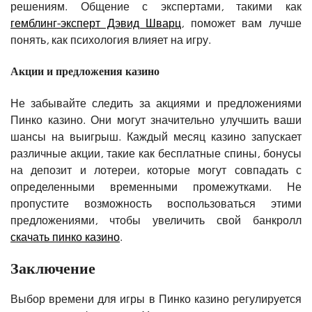
решениям. Общение с экспертами, такими как
гемблинг-эксперт Дэвид Шварц
, поможет вам лучше
понять, как психология влияет на игру.
Акции и предложения казино
Не забывайте следить за акциями и предложениями
Пинко казино. Они могут значительно улучшить ваши
шансы на выигрыш. Каждый месяц казино запускает
различные акции, такие как бесплатные спины, бонусы
на депозит и лотереи, которые могут совпадать с
определенными временными промежутками. Не
пропустите возможность воспользоваться этими
предложениями, чтобы увеличить свой банкролл
скачать пинко казино
.
Заключение
Выбор времени для игры в Пинко казино регулируется