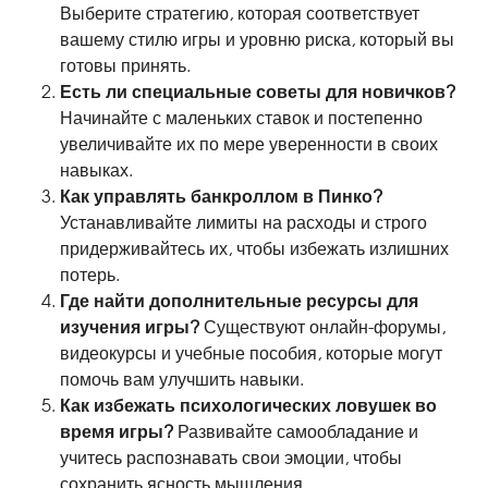
Выберите стратегию, которая соответствует
вашему стилю игры и уровню риска, который вы
готовы принять.
Есть ли специальные советы для новичков?
Начинайте с маленьких ставок и постепенно
увеличивайте их по мере уверенности в своих
навыках.
Как управлять банкроллом в Пинко?
Устанавливайте лимиты на расходы и строго
придерживайтесь их, чтобы избежать излишних
потерь.
Где найти дополнительные ресурсы для
изучения игры?
Существуют онлайн-форумы,
видеокурсы и учебные пособия, которые могут
помочь вам улучшить навыки.
Как избежать психологических ловушек во
время игры?
Развивайте самообладание и
учитесь распознавать свои эмоции, чтобы
сохранить ясность мышления.