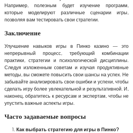
Например, полезным будет изучение программ,
которые моделируют различные сценарии игры,
позволяя вам тестировать свои стратегии.
Заключение
Улучшение навыков игры в Пинко казино — это
непрерывный процесс, требующий комбинации
практики, стратегии и психологической дисциплины.
Следуя изложенным советам и изучая продуктивные
методы, вы сможете повысить свои шансы на успех. Не
забывайте анализировать свои ошибки и успехи, чтобы
сделать игру более увлекательной и результативной. И,
наконец, обратитесь к ресурсам и экспертам, чтобы не
упустить важные аспекты игры.
Часто задаваемые вопросы
Как выбрать стратегию для игры в Пинко?