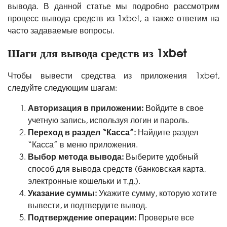
вывода. В данной статье мы подробно рассмотрим
процесс вывода средств из 1xbet, а также ответим на
часто задаваемые вопросы.
Шаги для вывода средств из 1xbet
Чтобы вывести средства из приложения 1xbet,
следуйте следующим шагам:
Авторизация в приложении:
Войдите в свое
учетную запись, используя логин и пароль.
Переход в раздел “Касса”:
Найдите раздел
“Касса” в меню приложения.
Выбор метода вывода:
Выберите удобный
способ для вывода средств (банковская карта,
электронные кошельки и т.д.).
Указание суммы:
Укажите сумму, которую хотите
вывести, и подтвердите вывод.
Подтверждение операции:
Проверьте все