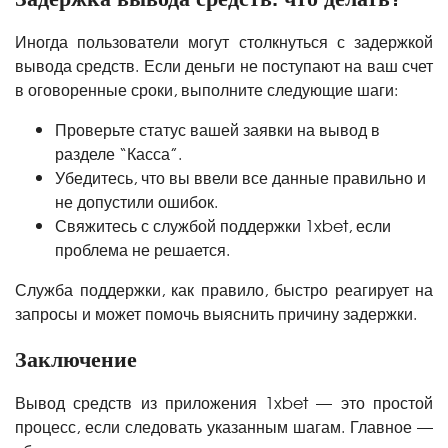
Иногда пользователи могут столкнуться с задержкой
вывода средств. Если деньги не поступают на ваш счет
в оговоренные сроки, выполните следующие шаги:
Проверьте статус вашей заявки на вывод в
разделе “Касса”.
Убедитесь, что вы ввели все данные правильно и
не допустили ошибок.
Свяжитесь с службой поддержки 1xbet, если
проблема не решается.
Служба поддержки, как правило, быстро реагирует на
запросы и может помочь выяснить причину задержки.
Заключение
Вывод средств из приложения 1xbet — это простой
процесс, если следовать указанным шагам. Главное —