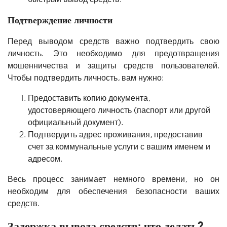
Подтверждение личности
Перед выводом средств важно подтвердить свою
личность. Это необходимо для предотвращения
мошенничества и защиты средств пользователей.
Чтобы подтвердить личность, вам нужно:
Предоставить копию документа,
удостоверяющего личность (паспорт или другой
официальный документ).
Подтвердить адрес проживания, предоставив
счет за коммунальные услуги с вашим именем и
адресом.
Весь процесс занимает немного времени, но он
необходим для обеспечения безопасности ваших
средств.
Задержка вывода средств: что делать?