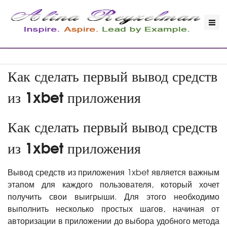
Как сделать первый вывод средств
из 1xbet приложения
Как сделать первый вывод средств
из 1xbet приложения
Вывод средств из приложения 1xbet является важным
этапом для каждого пользователя, который хочет
получить свои выигрыши. Для этого необходимо
выполнить несколько простых шагов, начиная от
авторизации в приложении до выбора удобного метода