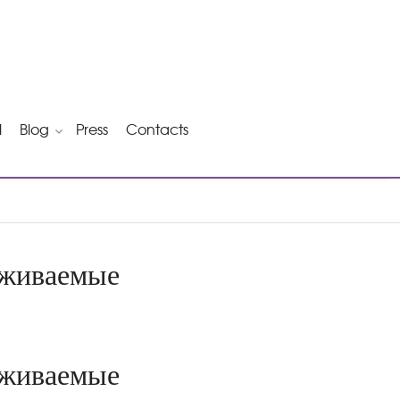
l
Blog
Press
Contacts
рживаемые
рживаемые