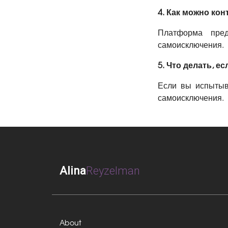
4. Как можно кон
Платформа пред
самоисключения.
5. Что делать, 
Если вы испытыв
самоисключения.
Alina
Reyzelman
About