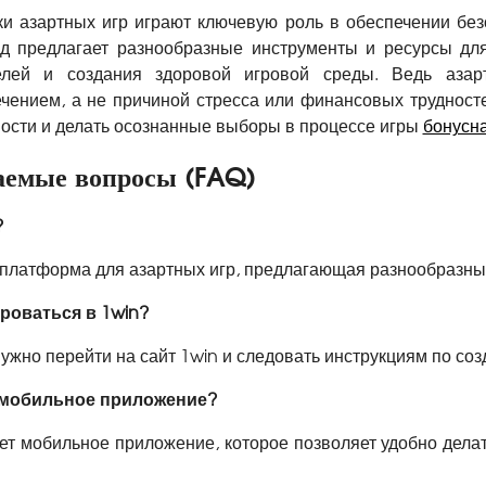
ки азартных игр играют ключевую роль в обеспечении без
од предлагает разнообразные инструменты и ресурсы дл
телей и создания здоровой игровой среды. Ведь аза
ечением, а не причиной стресса или финансовых трудност
ности и делать осознанные выборы в процессе игры
бонусн
аемые вопросы (FAQ)
?
 платформа для азартных игр, предлагающая разнообразные
ироваться в 1win?
ужно перейти на сайт 1win и следовать инструкциям по соз
in мобильное приложение?
ет мобильное приложение, которое позволяет удобно делат