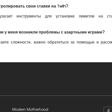
тролировать свои ставки на 1win?
лагает инструменты для установки лимитов на ст
если у меня возникли проблемы с азартными играми?
аете сложности, важно обратиться за помощью и рассм
Modern Motherhood