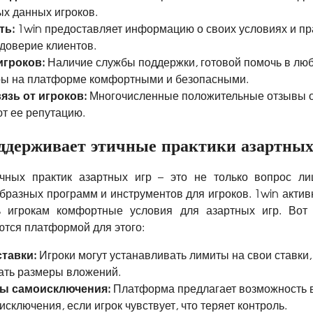
х данных игроков.
ть:
1win предоставляет информацию о своих условиях и пр
доверие клиентов.
игроков:
Наличие службы поддержки, готовой помочь в люб
ры на платформе комфортными и безопасными.
язь от игроков:
Многочисленные положительные отзывы 
т ее репутацию.
ддерживает этичные практики азартных
чных практик азартных игр – это не только вопрос ли
разных программ и инструментов для игроков. 1win активн
ь игрокам комфортные условия для азартных игр. Вот 
ются платформой для этого:
тавки:
Игроки могут устанавливать лимиты на свои ставки,
ать размеры вложений.
ы самоисключения:
Платформа предлагает возможность 
исключения, если игрок чувствует, что теряет контроль.