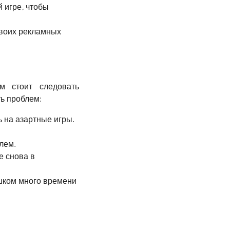
 игре, чтобы
воих рекламных
м стоит следовать
ь проблем:
 на азартные игры.
лем.
е снова в
шком много времени