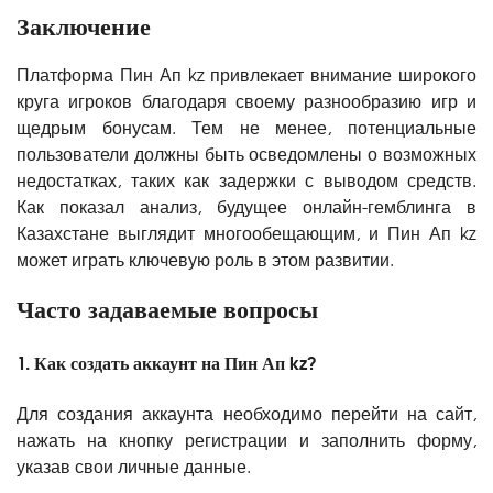
Заключение
Платформа Пин Ап kz привлекает внимание широкого
круга игроков благодаря своему разнообразию игр и
щедрым бонусам. Тем не менее, потенциальные
пользователи должны быть осведомлены о возможных
недостатках, таких как задержки с выводом средств.
Как показал анализ, будущее онлайн-гемблинга в
Казахстане выглядит многообещающим, и Пин Ап kz
может играть ключевую роль в этом развитии.
Часто задаваемые вопросы
1. Как создать аккаунт на Пин Ап kz?
Для создания аккаунта необходимо перейти на сайт,
нажать на кнопку регистрации и заполнить форму,
указав свои личные данные.