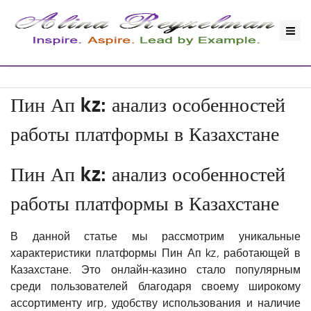
Пин Ап kz: анализ особенностей
работы платформы в Казахстане
Пин Ап kz: анализ особенностей
работы платформы в Казахстане
В данной статье мы рассмотрим уникальные
характеристики платформы Пин Ап kz, работающей в
Казахстане. Это онлайн-казино стало популярным
среди пользователей благодаря своему широкому
ассортименту игр, удобству использования и наличие