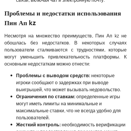
Проблемы и недостатки использования
Пин Ап kz
Несмотря на множество преимуществ, Пин Ап kz не
обошлась без недостатков. В некоторых случаях
пользователи сталкиваются с трудностями, которые
могут уменьшить привлекательность платформы. К
основным недостаткам можно отнести:
Проблемы с выводом средств:
некоторые
игроки сообщают о задержках при выводе
выигрышей, что может вызывать недовольство.
Ограничения по ставкам:
определенные игры
могут иметь лимиты на минимальные и
максимальные ставки, что не всегда удобно для
пользователей.
Жесткий контроль:
необходимость верификации