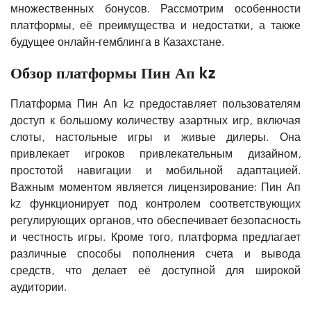
множественных бонусов. Рассмотрим особенности
платформы, её преимущества и недостатки, а также
будущее онлайн-гемблинга в Казахстане.
Обзор платформы Пин Ап kz
Платформа Пин Ап kz предоставляет пользователям
доступ к большому количеству азартных игр, включая
слоты, настольные игры и живые дилеры. Она
привлекает игроков привлекательным дизайном,
простотой навигации и мобильной адаптацией.
Важным моментом является лицензирование: Пин Ап
kz функционирует под контролем соответствующих
регулирующих органов, что обеспечивает безопасность
и честность игры. Кроме того, платформа предлагает
различные способы пополнения счета и вывода
средств, что делает её доступной для широкой
аудитории.