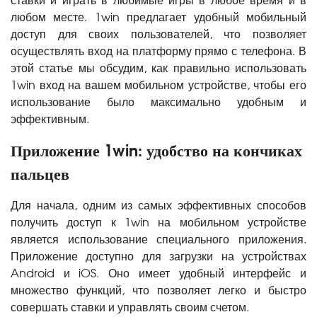
любом месте. 1win предлагает удобный мобильный
доступ для своих пользователей, что позволяет
осуществлять вход на платформу прямо с телефона. В
этой статье мы обсудим, как правильно использовать
1win вход на вашем мобильном устройстве, чтобы его
использование было максимально удобным и
эффективным.
Приложение 1win: удобство на кончиках
пальцев
Для начала, одним из самых эффективных способов
получить доступ к 1win на мобильном устройстве
является использование специального приложения.
Приложение доступно для загрузки на устройствах
Android и iOS. Оно имеет удобный интерфейс и
множество функций, что позволяет легко и быстро
совершать ставки и управлять своим счетом.