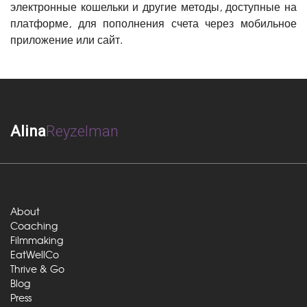
электронные кошельки и другие методы, доступные на
платформе, для пополнения счета через мобильное
приложение или сайт.
Alina
Reyzelman
About
Coaching
Filmmaking
EatWellCo
Thrive & Go
Blog
Press