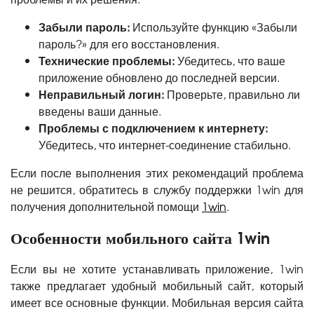
Забыли пароль:
Используйте функцию «Забыли
пароль?» для его восстановления.
Технические проблемы:
Убедитесь, что ваше
приложение обновлено до последней версии.
Неправильный логин:
Проверьте, правильно ли
введены ваши данные.
Проблемы с подключением к интернету:
Убедитесь, что интернет-соединение стабильно.
Если после выполнения этих рекомендаций проблема
не решится, обратитесь в службу поддержки 1win для
получения дополнительной помощи
1win
.
Особенности мобильного сайта 1win
Если вы не хотите устанавливать приложение, 1win
также предлагает удобный мобильный сайт, который
имеет все основные функции. Мобильная версия сайта