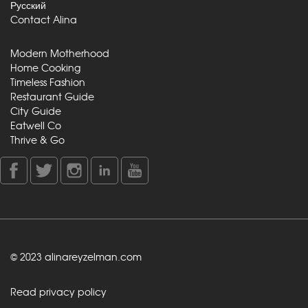
Русский
Contact Alina
Modern Motherhood
Home Cooking
Timeless Fashion
Restaurant Guide
City Guide
Eatwell Co
Thrive & Go
© 2023 alinareyzelman.com
Read privacy policy