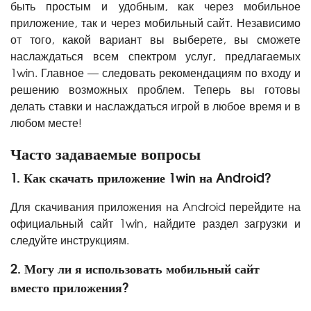
быть простым и удобным, как через мобильное
приложение, так и через мобильный сайт. Независимо
от того, какой вариант вы выберете, вы сможете
наслаждаться всем спектром услуг, предлагаемых
1win. Главное — следовать рекомендациям по входу и
решению возможных проблем. Теперь вы готовы
делать ставки и наслаждаться игрой в любое время и в
любом месте!
Часто задаваемые вопросы
1. Как скачать приложение 1win на Android?
Для скачивания приложения на Android перейдите на
официальный сайт 1win, найдите раздел загрузки и
следуйте инструкциям.
2. Могу ли я использовать мобильный сайт
вместо приложения?