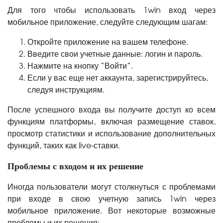
Для того чтобы использовать 1win вход через
мобильное приложение, следуйте следующим шагам:
Откройте приложение на вашем телефоне.
Введите свои учетные данные: логин и пароль.
Нажмите на кнопку “Войти”.
Если у вас еще нет аккаунта, зарегистрируйтесь,
следуя инструкциям.
После успешного входа вы получите доступ ко всем
функциям платформы, включая размещение ставок,
просмотр статистики и использование дополнительных
функций, таких как live-ставки.
Проблемы с входом и их решение
Иногда пользователи могут столкнуться с проблемами
при входе в свою учетную запись 1win через
мобильное приложение. Вот некоторые возможные
проблемы и их решения: