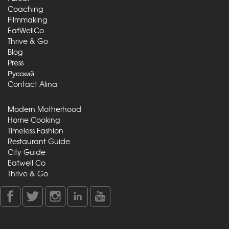
Coaching
Filmmaking
EatWellCo
Thrive & Go
Blog
Press
Русский
Contact Alina
Modern Motherhood
Home Cooking
Timeless Fashion
Restaurant Guide
City Guide
Eatwell Co
Thrive & Go