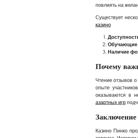
повлиять на желан
Существует неск
казино
Доступност
Обучающие 
Наличие фо
Почему важ
Чтение отзывов о 
опыте участников
оказываются в н
азартных игр
подч
Заключение
Казино Пинко про
сервиса. Истории