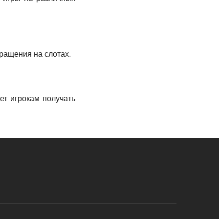
ращения на слотах.
ет игрокам получать