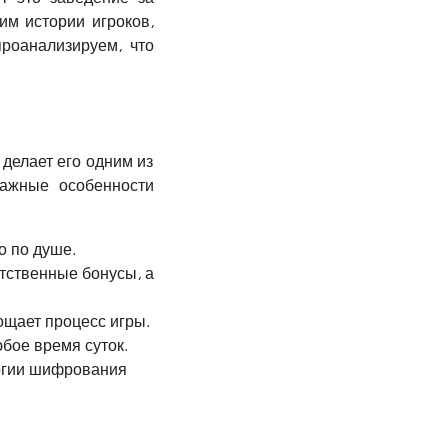
им истории игроков,
проанализируем, что
делает его одним из
Важные особенности
о по душе.
тственные бонусы, а
ощает процесс игры.
бое время суток.
логии шифрования