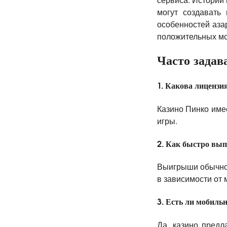
могут создавать
особенностей азар
положительных мо
Часто задав
1. Какова лицензи
Казино Пинко име
игры.
2. Как быстро в
Выигрыши обычно 
в зависимости от 
3. Есть ли мобиль
Да, казино предл