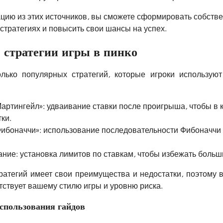
ию из этих источников, вы сможете сформировать собств
стратегиях и повысить свои шансы на успех.
стратегии игры в пинко
лько популярных стратегий, которые игроки используют
артингейл»: удваивание ставки после проигрыша, чтобы в 
ки.
Фибоначчи»: использование последовательности Фибоначчи
ие: установка лимитов по ставкам, чтобы избежать больш
тратегий имеет свои преимущества и недостатки, поэтому 
етствует вашему стилю игры и уровню риска.
спользования гайдов