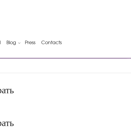
l
Blog
Press
Contacts
рать
рать