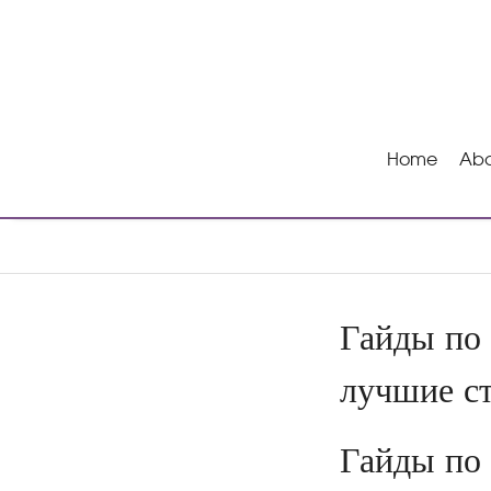
Home
Abo
Гайды по 
лучшие ст
Гайды по 