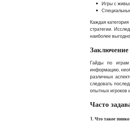
Игры с живы
Специальные
Каждая категория
стратегии. Иссле
наиболее выгодн
Заключение
Гайды по играм
информацию, необ
различных аспек
следовать послед
опытных игроков и
Часто задав
1. Что такое пинко