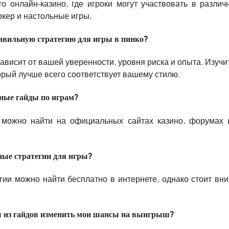
то онлайн-казино, где игроки могут участвовать в различ
покер и настольные игры.
авильную стратегию для игры в пинко?
ависит от вашей уверенности, уровня риска и опыта. Изуч
орый лучше всего соответствует вашему стилю.
жные гайды по играм?
можно найти на официальных сайтах казино, форумах и
тные стратегии для игры?
гии можно найти бесплатно в интернете, однако стоит вни
ы из гайдов изменить мои шансы на выигрыш?