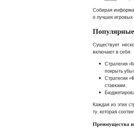
Собирая информац
о лучших игровых 
Популярные 
Существует неско
включают в себя:
Стратегия «М
покрыть убыт
Стратегия «
ставками.
Бюджетирован
Каждая из этих с
ту, которая соотв
Преимущества и