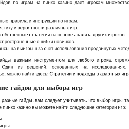
айдов по играм на пинко казино дает игрокам множеств
ные правила и инструкции по играм.
истику и вероятности различных игр.
собственные стратегии на основе анализа других игроков.
аспространённые ошибки новичков.
ансы на выигрыш за счёт использования продвинутых метод
гайды важным инструментом для любого игрока, стрем
. Один из решений, основанных на исследованиях,
ье, можно найти здесь:
Стратегии и подходы в азартных игр
ие гайдов для выбора игр
е разные гайды, вам следует учитывать, что выбор игры т
е пинко казино вы можете найти следующие категории игр:
ы
игры