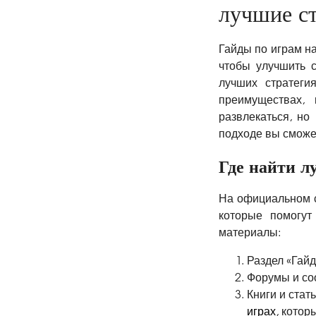
лучшие ст
Гайды по играм н
чтобы улучшить 
лучших стратеги
преимуществах,
развлекаться, но
подходе вы сможет
Где найти л
На официальном с
которые помогут
материалы:
Раздел «Гайд
Форумы и соо
Книги и стат
играх
, котор