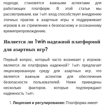
подходе, становятся важными аспектами для
работающих платформ. В этой статье мы
рассмотриваем, как 1win вход способствует внедрению
этичных практик в азартные игры и поддерживает
игроков в их стремлении к безопасному и осознанному
времяпрепровождению.
Является ли 1win надежной платформой
для азартных игр?
Первый вопрос, который часто возникает у игроков:
является ли платформа надежной? 1win предлагает
лицензированную среду для азартных игр, что
является важным аспектом для обеспечения
безопасности пользователей. Ниже приведены
несколько факторов, которые подтверждают
надежность 1win:
Лицензия и регулирование:
Платформа имеет