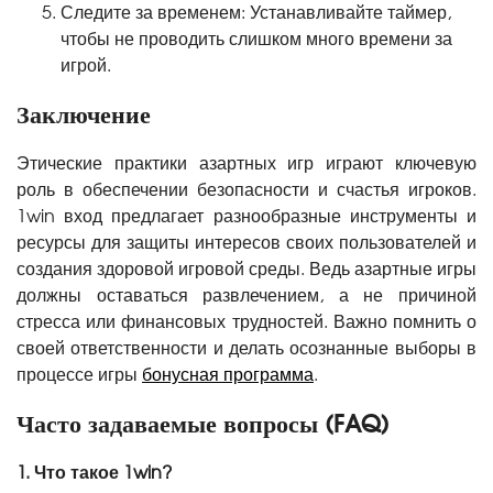
Следите за временем: Устанавливайте таймер,
чтобы не проводить слишком много времени за
игрой.
Заключение
Этические практики азартных игр играют ключевую
роль в обеспечении безопасности и счастья игроков.
1win вход предлагает разнообразные инструменты и
ресурсы для защиты интересов своих пользователей и
создания здоровой игровой среды. Ведь азартные игры
должны оставаться развлечением, а не причиной
стресса или финансовых трудностей. Важно помнить о
своей ответственности и делать осознанные выборы в
процессе игры
бонусная программа
.
Часто задаваемые вопросы (FAQ)
1. Что такое 1win?