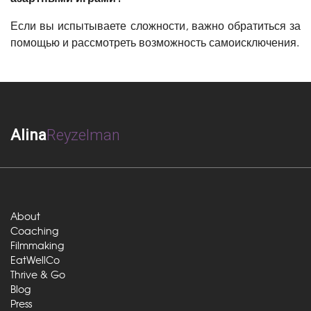
Если вы испытываете сложности, важно обратиться за
помощью и рассмотреть возможность самоисключения.
Alina
Reyzelman
About
Coaching
Filmmaking
EatWellCo
Thrive & Go
Blog
Press